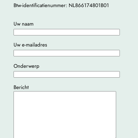
Btw-identificatienummer: NL866174801B01
Please leave this field empty.
Uw naam
Uw e-mailadres
Onderwerp
Bericht