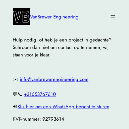
Ga
naar
VanBrewer Engineering
de
inhoud
Hulp nodig, of heb je een project in gedachte?
Schroom dan niet om contact op te nemen, wij
staan voor je klaar.
✉️
info@vanbrewerengineering.com
💬📞
+31653767610
📲
Klik hier om een WhatsApp bericht te sturen
KVK-nummer: 92793614